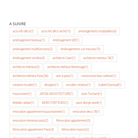
A SUIVRE
actu info déco
(7)
actu info déco archi
(15)
amenagements modulables
(6)
aménagement bureaux
(1)
Aménagement loft
(1)
aménagement multifonctions
(2)
Aménagements sur mesure
(15)
Aménagement verrière
(4)
architecte Caen
(1)
architecte interieur 78
(7)
architecte intérieur
(5)
architecte intérieur Montrouge
(1)
Architecte intérieur Paris
(36)
arts à paris
(1)
construction bas carbone
(1)
creation escalier
(1)
designer
(1)
escalier créateur
(1)
Gabriel Davioud
(1)
Haussmann
(1)
JAPON ARCHITECTURE
(1)
Jean Tschumi
(1)
Mobilier urbain
(1)
MURS PORTEURS
(1)
paris design week
(1)
renovation appartement haussmannien
(1)
renovation deco 78
(1)
renovation interieure paris
(2)
Rénovation appartement
(3)
Rénovation appartement Paris
(3)
Rénovation maison
(2)