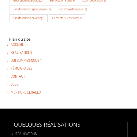
rénovation maison idf
(2)
Rénovation Paris
(5)
salon déco archi
(2)
transformation appartement
(1)
transformation paris
(1)
transformation pavillon
(1)
Éléments sur mesure
(2)
Plan du site
ACCUEIL
RÉALISATIONS
QUI SOMMES-NOUS ?
TÉMOIGNAGES
CONTACT
BLOG
MENTIONS LÉGALES
QUELQUES RÉALISATIONS
RÉALISATIONS