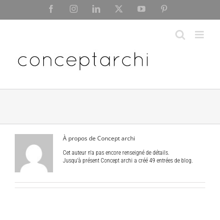
Skip
Facebook
Instagram
LinkedIn
X
YouTube
Pinterest
to
content
À propos de
Concept archi
Cet auteur n'a pas encore renseigné de détails.
Jusqu'à présent Concept archi a créé 49 entrées de blog.