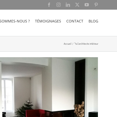
Facebook
Instagram
LinkedIn
X
YouTube
Pinterest
 SOMMES-NOUS ?
TÉMOIGNAGES
CONTACT
BLOG
Accueil
"%s"
architecte intérieur