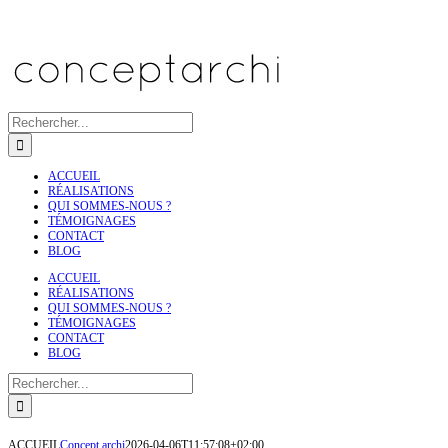
Skip
Facebook
Instagram
LinkedIn
X
YouTube
Pinterest
to
content
Rechercher
ACCUEIL
RÉALISATIONS
QUI SOMMES-NOUS ?
TÉMOIGNAGES
CONTACT
BLOG
ACCUEIL
RÉALISATIONS
QUI SOMMES-NOUS ?
TÉMOIGNAGES
CONTACT
BLOG
Rechercher
ACCUEIL
Concept archi
2026-04-06T11:57:08+02:00