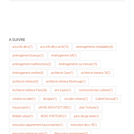
A SUIVRE
actu info déco
(7)
actu info déco archi
(15)
amenagements modulables
(6)
aménagement bureaux
(1)
Aménagement loft
(1)
aménagement multifonctions
(2)
Aménagements sur mesure
(15)
Aménagement verrière
(4)
architecte Caen
(1)
architecte interieur 78
(7)
architecte intérieur
(5)
architecte intérieur Montrouge
(1)
Architecte intérieur Paris
(36)
arts à paris
(1)
construction bas carbone
(1)
creation escalier
(1)
designer
(1)
escalier créateur
(1)
Gabriel Davioud
(1)
Haussmann
(1)
JAPON ARCHITECTURE
(1)
Jean Tschumi
(1)
Mobilier urbain
(1)
MURS PORTEURS
(1)
paris design week
(1)
renovation appartement haussmannien
(1)
renovation deco 78
(1)
renovation interieure paris
(2)
Rénovation appartement
(3)