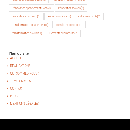
Rénovation appartement Paris
(3)
Rénovation maison
(2)
rénovation maison idf
(2)
Rénovation Paris
(5)
salon déco archi
(2)
transformation appartement
(1)
transformation paris
(1)
transformation pavillon
(1)
Éléments sur mesure
(2)
Plan du site
ACCUEIL
RÉALISATIONS
QUI SOMMES-NOUS ?
TÉMOIGNAGES
CONTACT
BLOG
MENTIONS LÉGALES