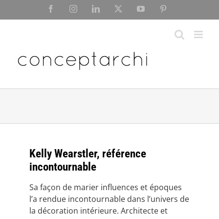
Skip
Facebook
Instagram
LinkedIn
X
YouTube
Pinterest
to
content
Kelly Wearstler, référence
incontournable
Sa façon de marier influences et époques
l’a rendue incontournable dans l’univers de
la décoration intérieure. Architecte et