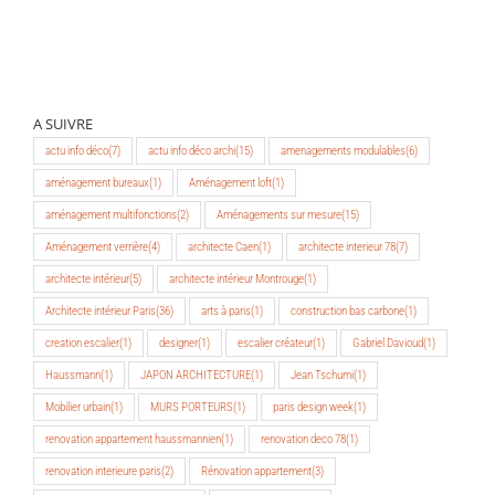
A SUIVRE
actu info déco
(7)
actu info déco archi
(15)
amenagements modulables
(6)
aménagement bureaux
(1)
Aménagement loft
(1)
aménagement multifonctions
(2)
Aménagements sur mesure
(15)
Aménagement verrière
(4)
architecte Caen
(1)
architecte interieur 78
(7)
architecte intérieur
(5)
architecte intérieur Montrouge
(1)
Architecte intérieur Paris
(36)
arts à paris
(1)
construction bas carbone
(1)
creation escalier
(1)
designer
(1)
escalier créateur
(1)
Gabriel Davioud
(1)
Haussmann
(1)
JAPON ARCHITECTURE
(1)
Jean Tschumi
(1)
Mobilier urbain
(1)
MURS PORTEURS
(1)
paris design week
(1)
renovation appartement haussmannien
(1)
renovation deco 78
(1)
renovation interieure paris
(2)
Rénovation appartement
(3)