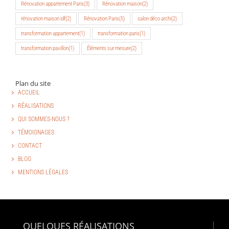
Rénovation appartement Paris
(3)
Rénovation maison
(2)
rénovation maison idf
(2)
Rénovation Paris
(5)
salon déco archi
(2)
transformation appartement
(1)
transformation paris
(1)
transformation pavillon
(1)
Éléments sur mesure
(2)
Plan du site
ACCUEIL
RÉALISATIONS
QUI SOMMES-NOUS ?
TÉMOIGNAGES
CONTACT
BLOG
MENTIONS LÉGALES
QUELQUES RÉALISATIONS