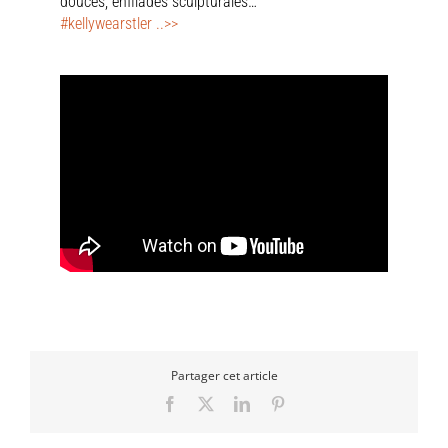
douces, enfilades sculpturales…
#kellywearstler ..>>
Partager cet article
Facebook
X
LinkedIn
Pinterest