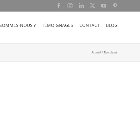
Facebook
Instagram
LinkedIn
X
YouTube
Pinterest
 SOMMES-NOUS ?
TÉMOIGNAGES
CONTACT
BLOG
Accueil
Non classé